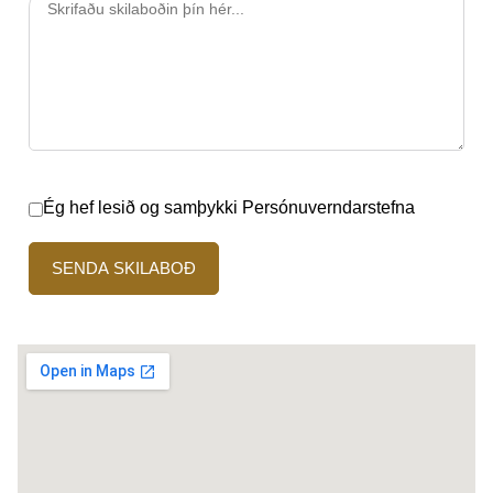
Ég hef lesið og samþykki
Persónuverndarstefna
Por
favor,
deja
este
campo
vacío.