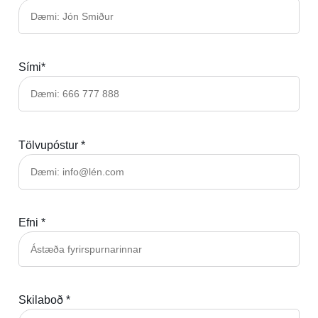
Sími*
Tölvupóstur *
Efni *
Skilaboð *