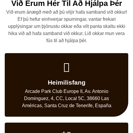
Við Erum Hér Til Að Hjálpa Þér
Við erum ánægð með að þú viljir hafa samband við okkur!
Ef þú hefur einhverjar spurningar, vantar frekari
upplýsingar um þjónustu okkar eða vilt panta skaltu ekki
hika við að hafa samband við okkur. Lið okkar mun vera
fús til að hjálpa þér.
Heimilisfang
Arcade Park Club Europe II, Av. Antonio
Dominguez, 4, CC, Local 5C, 38660 Las
Américas, Santa Cruz de Tenerife, España