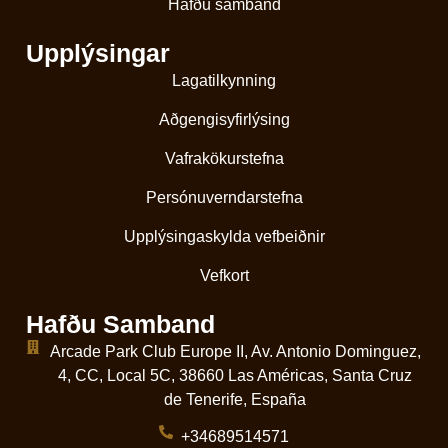
Hafðu samband
Upplýsingar
Lagatilkynning
Aðgengisyfirlýsing
Vafrakökurstefna
Persónuverndarstefna
Upplýsingaskylda vefbeiðnir
Vefkort
Hafðu Samband
Arcade Park Club Europe II, Av. Antonio Dominguez,
4, CC, Local 5C, 38660 Las Américas, Santa Cruz
de Tenerife, España
+34689514571