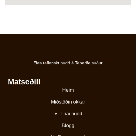
Ekta taílenskt nudd á Tenerife suður
Matseðill
Heim
Miðstöðin okkar
Thai nudd
Blogg