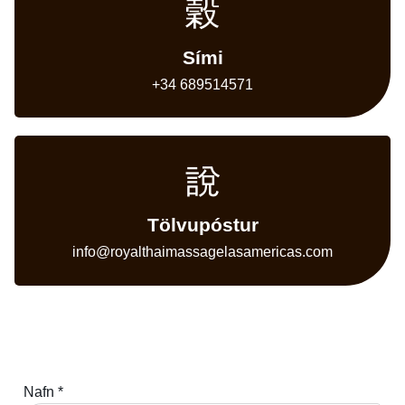
Sími
+34 689514571
Tölvupóstur
info@royalthaimassagelasamericas.com
Nafn *