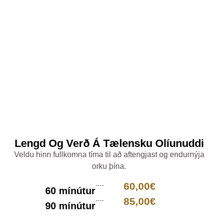
Lengd Og Verð Á Tælensku Olíunuddi
Veldu hinn fullkomna tíma til að aftengjast og endurnýja
orku þína.
60,00€
60 mínútur
85,00€
90 mínútur