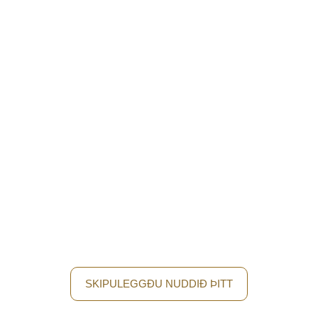
Uppgötvaðu Hið Fullkomna
Jafnvægi Með Tælensku Nuddi
Leyfðu þér að hrífast af ekta taílenskri hefð og dekraðu við
þig vellíðan. Komdu í Royal Thai nudd og njóttu einstakrar
upplifunar með sérhæfðum innfæddum nuddara.
SKIPULEGGÐU NUDDIÐ ÞITT