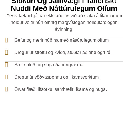
Slökun Og Jafnvægi Í Taílenskt
Nuddi Með Náttúrulegum Olíum
Þessi tækni hjálpar ekki aðeins við að slaka á líkamanum
heldur veitir hún einnig margvíslegan heilsufarslegan
ávinning:
Gefur og nærir húðina með náttúrulegum olíum
Dregur úr streitu og kvíða, stuðlar að andlegri ró
Bætir blóð- og sogæðahringrásina
Dregur úr vöðvaspennu og líkamsverkjum
Örvar flæði lífsorku, samhæfir líkama og huga.